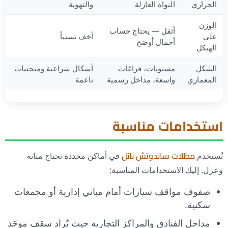
الحراري
النواة العازلة
والتهوية
الوزن
أثقل — يحتاج حساب
على
أخف نسبياً
أحمال أوضح
الهيكل
الشكل
مستويات، فراغات
أشكال شراعية ومنحنيات
المعماري
واسعة، مداخل رسمية
ناعمة
استخدامات مناسبة
تُستخدم
مظلات ساندوتش بانل
في أماكن محددة تحتاج متانة
وعزل. إليك الاستخدامات المناسبة:
صفوف مواقف سيارات أمام مباني إدارية أو مجمعات
سكنية.
مداخل الفنادق والمراكز التجارية حيث يُراد سقف موحّد