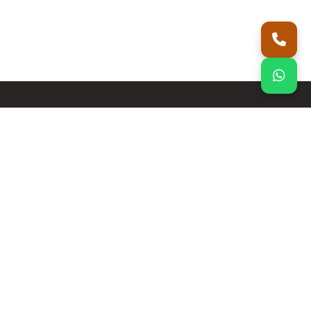
اتصل بنا
واتساب
منتجاتنا
ألواح ساندوتش بانل بالرياض
غرف ساندوتش بانل
ساندوتش بانل
هناجر ومستودعات صناعية
مظلات مواقف وحدائق
سواتر الرياض
شبوك أمنية وأسوار
جبس بورد أسقف معلقة