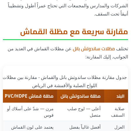
الشركات والمدارس والمجمعات التي تحتاج عمراً أطول وتشطيباً
أنيقاً تحت السقف.
مقارنة سريعة مع مظلة القماش
تختلف
مظلات ساندوتش بانل
عن مظلات القماش في العديد من
الجوانب. إليك المقارنة:
جدول مقارنة مظلات ساندوتش بانل والقماش - مقارنة بين مظلات
اللواح الصلبة والأقمشة في الرياض
البند
مظلة ساندوتش بانل
مظلة قماش PVC/HDPE
صلابة
أعلى — لوح صلب
مرن — شدّ على أسلاك أو
السقف
متصل
قوس
العزل
أفضل غالباً بفضل
يعتمد على لون القماش