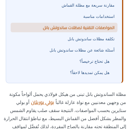
مقارنة سريعة مع مظلة القماش
استخدامات مناسبة
المواصفات التقنية لمظلات ساندوتش بانل
تكلفة مظلات ساندوتش بانل
أسئلة شائعة عن مظلات ساندوتش بانل
هل تحتاج ترخيصاً؟
هل يمكن تمديدها لاحقاً؟
مظلة الساندوتش بانل تبنى من هيكل فولاذي يحمل ألواحاً مكونة
من وجهين معدنيين مع نواة عازلة غالباً
بولي يوريثان
أو بولي
ستايرين بحسب المواصفات. النتيجة سقف صلب يقاوم الشمس
والمطر بشكل أفضل من القماش البسيط، مع تباطؤ انتقال الحرارة
إلى المنطقة تحته مقارنة بالصاج المفردة، لذلك تُفضَّل لمواقف