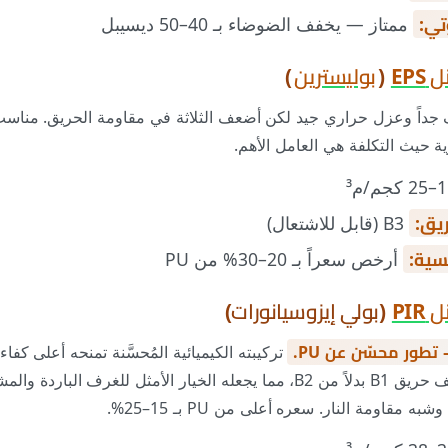
تي:
ممتاز — يخفف الضوضاء بـ 40–50 ديسيبل
EP
(
بوليسترين
)
داً وعزل حراري جيد لكن أضعف الثلاثة في مقاومة الحريق. مناس
رية حيث التكلفة هي العامل الأهم.
يق:
B3 (قابل للاشتعال)
يسية:
أرخص سعراً بـ 20–30% من PU
PI
(بولي إيزوسيانورات)
 تطور محسّن عن PU.
0.022 W/m.K) وتصنيف حريق B1 بدلاً من B2، مما يجعله الخيار الأمثل للغرف ال
 مقاومة النار. سعره أعلى من PU بـ 15–25%.