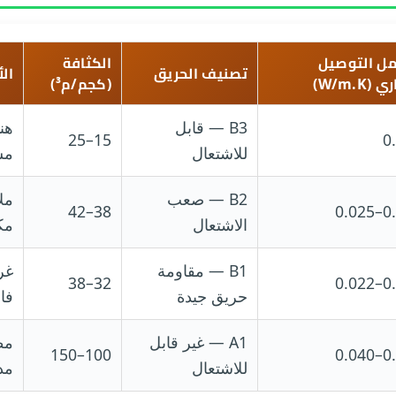
ل التوصيل
الكثافة
تصنيف الحريق
الأ
(W/m.K)
(كجم/م³)
B3 — قابل
هن
15–25
0
للاشتعال
مس
B2 — صعب
مل
38–42
0.0
الاشتعال
مك
B1 — مقاومة
غر
32–38
0.0
حريق جيدة
فا
A1 — غير قابل
مط
100–150
0.0
للاشتعال
مد