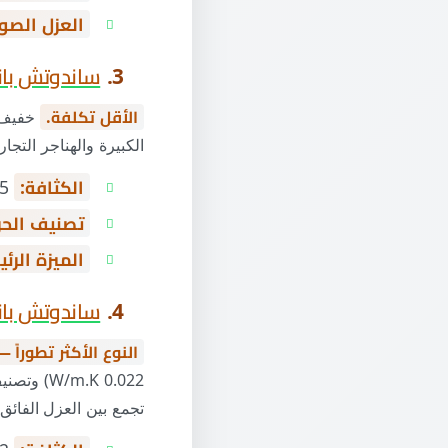
العزل الصو
3.
ساندوتش بانل S
الأقل تكلفة.
خفيف ج
الكبيرة والهناجر التجا
الكثافة:
15–25 كجم/م³
تصنيف الحر
الميزة الرئ
4.
ساندوتش بانل R
النوع الأكثر تطوراً —
تجمع بين العزل الفائق وشبه