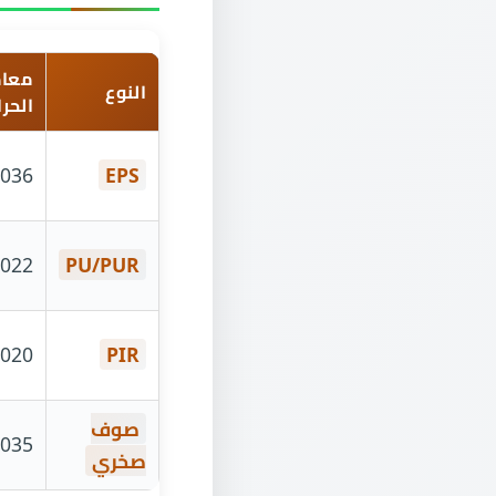
معام
النوع
الحراري 
.036
EPS
22–0.025
PU/PUR
20–0.022
PIR
صوف
35–0.040
صخري