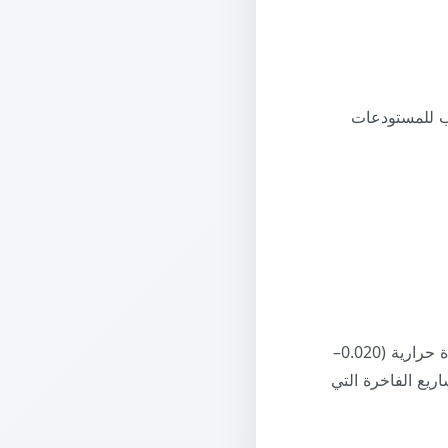
ب للمستودعات
تركيبته الكيميائية المُحسَّنة تمنحه أعلى كفاءة حرارية (0.020–
باردة والمشاريع الفاخرة التي