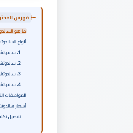
فهرس المحتو
ما هو الساندو
أنواع الساندوت
1. ساندوتش بانل PU (بولي يوريثان)
2. ساندوتش بانل صوف صخري (Rock Wool)
3. ساندوتش بانل EPS (بوليسترين)
4. ساندوتش بانل PIR (بولي إيزوسيانورات)
المواصفات التقنية الم
أسعار ساندوتش 
تفصيل تكلف
مثال تطبيقي: ح