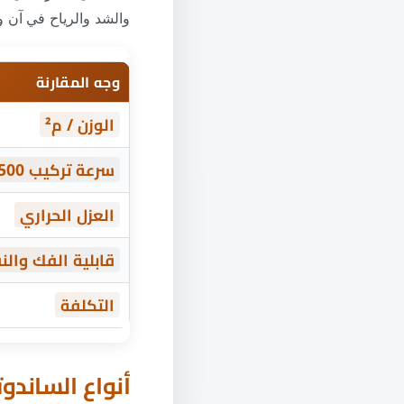
والشد والرياح في آن و
وجه المقارنة
الوزن / م²
سرعة تركيب 500م²
العزل الحراري
قابلية الفك والن
التكلفة
أنواع الساندو