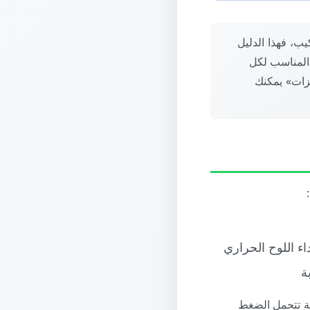
يب، فهذا الدليل
ار النوع المناسب لكل
زات» يمكنك
ة
لة تتحمل الضغط