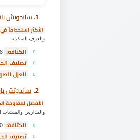
1. ساندوتش بانل PU (
الأكثر استخداماً في 
والغرف السكنية.
الكثافة:
38–42 كجم/م³
تصنيف الحر
العزل الصو
2.
ساندوتش با
الأفضل لمقاومة الح
والمدارس والمنشآت الت
الكثافة:
100–150 كجم/م³
تصنيف الحر