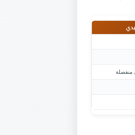
يدي
 منفصلة