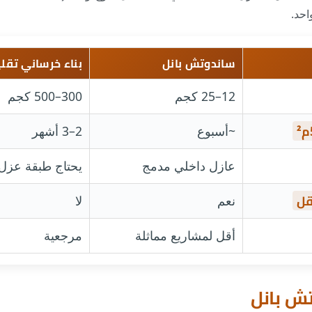
احد.
ساندوتش بانل
بناء خرساني تقل
12–25 كجم
300–500 كجم
~أسبوع
2–3 أشهر
عازل داخلي مدمج
يحتاج طبقة عزل
قل
نعم
لا
أقل لمشاريع مماثلة
مرجعية
تش بانل