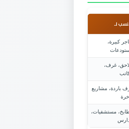
نسب لـ
اجر كبيرة،
تودعات
احق، غرف،
اتب
ف باردة، مشاريع
خرة
ابخ، مستشفيات،
ارس