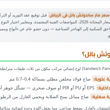
اندوتش بانل في السعودية والرياض
 الصناعية والتجارية
سعر متر ساندوتش بانل في الرياض
قبل توقيع عقد التوريد أو الترك
يجمع لك جداول الأسعار المحدّثة 2026، المواصفات الفنية المعتمدة، ومعايير اختي
ت السكنية
ق السكنية إلى الهناجر الصناعية — دون حشو عام عن «أنواع وممي
 خاصة
.
 بانل - خطوات التركيب الصحيحة خطوة بخطوة
الألواح في عقود الرياض (مقابل العيوب الشائعة)
وتش بانل؟
 الانتباه
ي؟
ة علوية:
صاج فولاذ مجلفن مطلي بسماكة 0.4–0.7 مم
رة على سعر الساندوتش بانل
اخلية:
EPS أو PU أو PIR أو صوف صخري — تشكّل جوهر أداء اللوح الحراري
ندوتش بانل مناسب لمشروعك؟
ة سفلية:
صاج مماثل يمنح الصلابة ويحمي العازل من الرطوب
ملتصقتان بالعازل بضغط صناعي، مما يجعل اللوح وحدة إنشائية متكام