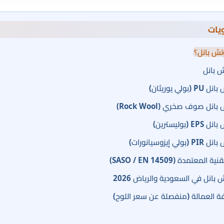
يات
تش بانل؟
ش بانل
عتمدة (SASO / EN 14509)
بانل في السعودية والرياض 2026
ة العمالة (منفصلة عن سعر اللوح)
ساب تكلفة ملحق 5×6 متر (30م²)