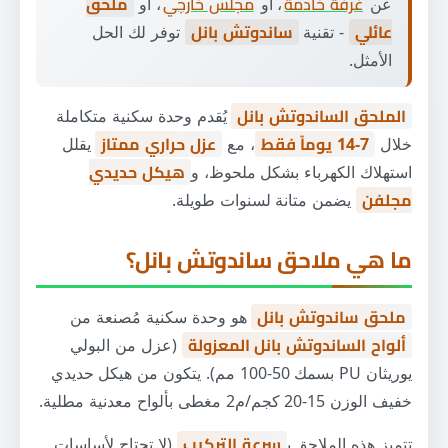
عن
غرفة خادمة
، أو
مجلس خارجي
، أو
ملحق
خاتمة: ابدأ مشروعك اليوم
عائلي
- تقنية
ساندوتش بانل
توفر لك الحل
الأمثل.
الملحق الساندوتش بانل
يُقدم وحدة سكنية متكاملة
خلال
7-14 يوماً فقط
، مع
عزل حراري ممتاز
يقلل
استهلاك الكهرباء بشكل ملحوظ، و
هيكل حديدي
مجلفن
يضمن متانة لسنوات طويلة.
ما هي ملاحق ساندوتش بانل؟
ملحق ساندوتش بانل
هو وحدة سكنية مُصنعة من
ألواح الساندوتش بانل المعزولة
(عزل من البولي
يوريثان PU بسمك 50-100 مم). يتكون من هيكل حديدي
خفيف الوزن 15-20 كجم/م2 مغطى بألواح معدنية مطلية.
تتميز هذه الملاحق ب
سرعة التركيب
(لا تحتاج لأساسات