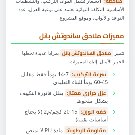
ملاحظة:
الأسعار تشمل المواد، التركيب، والتشطيبات
الأساسية. التكلفة النهائية تعتمد على نوعية العزل، عدد
النوافذ والأبواب، وموقع المشروع.
مميزات ملاحق ساندوتش بانل
تتميز
ملاحق الساندوتش بانل
بمزايا عديدة تجعلها
الخيار الأمثل. إليك المميزات:
سرعة التركيب:
7-14 يوماً فقط مقابل
45-60 يوماً للبناء التقليدي
عزل حراري ممتاز:
يقلل فاتورة التكييف
بشكل ملحوظ
خفة الوزن:
15-20 كجم/م2 (لا يحتاج
أساسات ثقيلة)
مقاومة للرطوبة:
مادة PU لا تمتص