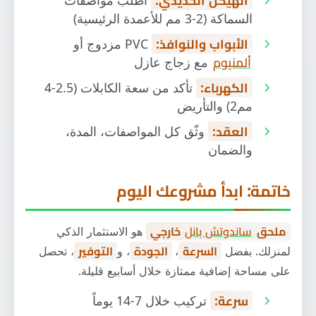
السماكة (2-3 مم للأعمدة الرئيسية)
الأبواب والنوافذ:
PVC مزدوج أو
ألمنيوم
مع زجاج عازل
الكهرباء:
تأكد من سعة الكابلات (2.5-4
مم2) والتأريض
العقد:
وثّق كل المواصفات، المدة،
والضمان
خاتمة: ابدأ مشروعك اليوم
ملحق
ساندوتش بانل
خارجي
هو الاستثمار الذكي
لمنزلك. بفضل
السرعة
،
الجودة
، و
التوفير
، تحصل
على مساحة إضافية ممتازة خلال أسابيع قليلة.
سرعة:
تركيب خلال 7-14 يوماً