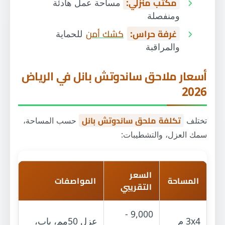
مكتب منزلي:
مساحة عمل هادئة
ومنفصلة
غرفة حراس:
كشك أمن
للحماية
والمراقبة
أسعار ملاحق ساندوتش بانل في الرياض
2026
تختلف
تكلفة ملحق ساندوتش بانل
حسب المساحة،
سمك العزل، والتشطيبات:
السعر
المساحة
المواصفات
التقريبي
9,000 -
3x4 م
عزل 50مم، باب،