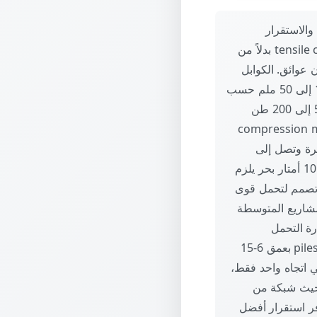
والاستقرار
الإنشائي للمنشأة. المبدأ الأساسي هو توزيع الأحمال على كوابل فولاذية عالية الشد tensile cables بدلاً من
 عوائق. الكوابل
الفولاذية المستخدمة من نوع spiral strand أو locked coil strand بقطر يتراوح من 12 إلى 50 ملم حسب
الحمل والبحر span. كل كابل يتحمل قوة شد ultimate tensile strength تتراوح من 50 إلى 200 طن
أضعاف الحمل الفعلي. الأعمدة الحاملة compression members
20×200 ملم للمشاريع الصغيرة وتصل إلى
600×600 ملم أو أكبر للمشاريع الضخمة. ارتفاع الأعمدة يعتمد على البحر المطلوب: لكل 10 أمتار بحر يلزم
بارتفاع 3-4 أمتار على الأقل لتوفير الميل اللازم للكوابل. الأساسات foundations تصمم لتحمل قوى
 مسلحة بعمق 2-4 أمتار وحجم يتراوح من 2×2×2 متر للمشاريع المتوسطة
الموقع soil investigation لتحديد قدرة التحمل
bearing capacity واختيار نوع الأساس المناسب. في التربة الضعيفة قد نحتاج لخوازيق piles بعمق 6-15
single cu حيث الكوابل تمتد في اتجاه واحد فقط،
اريع البسيطة بأبعاد حتى 30×30 متر. والشد المزدوج double curvature حيث شبكة من
مدين، مناسب للمشاريع الكبيرة فوق 50×50 متر ويوفر استقرار أفضل