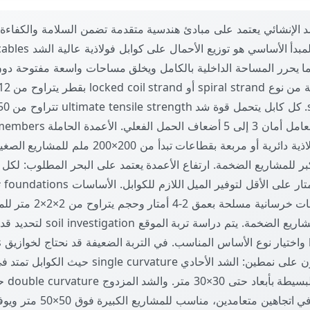
 الإنشائي يعتمد على مبادئ هندسية متقدمة تضمن السلامة والكفاءة 
مما يحرر المساحة الداخلية بالكامل ويخلق مساحات واسعة مفتوحة دون
حسب القطر، مع معامل أمان 3 إلى 5 
تكون من أنابيب فولاذية دائرية أو مربعة بقطاعات تبدأ من 0
عمود 
الشد الكبيرة: أساسات خرسانية
إلى 5×5×5 متر للمشاريع الضخمة. يتم دراسة تربة 
متر. نظام الشد يكون على نمطين: الشد الأحادي rvature
مناسب للمش
الكوابل المتقاطعة في اتجاهين متعا