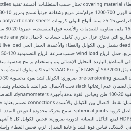
الطبيعي
الحمل ال
element analysis مثل SAP2000 أو ETABS أو STAAD Pro لمحا
القصوى قبل التحميل لضمان عدم ارتخائها slack تحت الأحمال. يتم الشد باس
hydraulic jacks بقوة 20-100 طن وقياس
critical details تشمل: نقاط الاتصال بين الكوا
الهائلة، استخدام مفاصل كروية spherical joints تسمح بحركة محدودة لتع
الكوابل بأغلفة من HDPE
ي الأسلاك، قياس قوة الشد وإعادة الشد إذا لزم، فحص الغطاء وإصلا