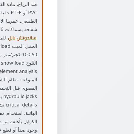
شفافة بسماكات 6-16 ملم، مقاومة للصدمات والأشعة فوق البنفسجية، عمرها 20-30 سنة. ألواح معدنية
ساندوتش بانل
وجود صدأ أو قطع ف