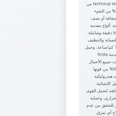
ضد الرياح. مادة الغطاء covering material تختار حسب المتطلبات: أقمشة تقنية technical textiles من
PVC أو PTFE خفيفة الوزن 700-1200 جرام/متر مربع وشفافة جزئياً تسمح بمرور 10-30% من الضوء
، عمرها الافتراضي 15-25 سنة. ألواح البولي كربونات polycarbonate sheets شفافة أو نصف
للمشاريع التي تحتاج عزل حراري كامل. حسابات الأحمال loads analysis دقيقة وشاملة:
ميت dead load يشمل وزن الكوابل والغطاء والأعمدة، الحمل الحي live load للصيانة والتنظيف
50-100 كجم/متر مربع، حمل الرياح wind load حسب سرعة الرياح التصميمية 120-150 كم/ساعة، وحمل
الثلوج snow load في المناطق الباردة. التحليل الإنشائي يتم باستخدام برامج هندسية متقدمة finite
كاة سلوك المنشأة تحت جميع الأحمال
المتوقعة. نظام الشد المسبق pre-tensioning ضروري: الكوابل تُشد بقوة محسوبة 30-50% من قوتها
تخدام ونشات هيدروليكية
 القوة بدقة بأجهزة dynamometers. التفاصيل الإنشائية
بل والأعمدة connections تصمم بعناية فائقة لتحمل القوى
ويض التمدد الحراري، وحماية
 لمنع التآكل. الصيانة الدورية ضرورية: فحص الكوابل كل 6 أشهر للتحقق من عدم
ح أي تمزق،