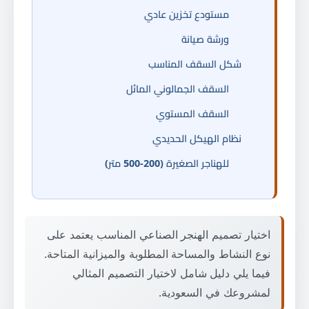
مستودع تخزين عادي
ورشة صيانة
شكل السقف المناسب
السقف الجمالوني المائل
السقف المستوي
نظام الهيكل الحديدي
للهناجر الصغيرة (200-500 متر)
للهناجر الكبيرة (فوق 1000 متر)
أنواع الأبواب المناسبة
اختيار تصميم الهنجر الصناعي المناسب يعتمد على
أبواب رول أب كهربائية
نوع النشاط والمساحة المطلوبة والميزانية المتاحة.
أبواب سكشنال معزولة
فيما يلي دليل شامل لاختيار التصميم المثالي
أبواب انزلاقية جانبية
لمشروعك في السعودية.