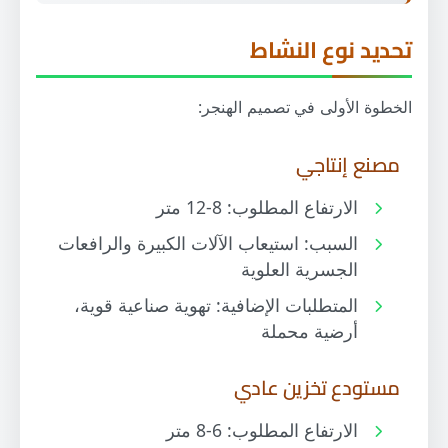
نظام التهوية
التهوية الطبيعية
تحديد نوع النشاط
النوافذ الشفافة
الخطوة الأولى في تصميم الهنجر:
الشفاطات الصناعية
العزل الحراري الفعال
مصنع إنتاجي
ساندوتش بانل 10 سم بولي يوريثان
الارتفاع المطلوب: 8-12 متر
ساندوتش بانل 5 سم بولي ستايرين
السبب: استيعاب الآلات الكبيرة والرافعات
الأرضية الصناعية القوية
الجسرية العلوية
نظام الصرف الصحي
المتطلبات الإضافية: تهوية صناعية قوية،
التخطيط للتوسع المستقبلي
أرضية محملة
متطلبات الدفاع المدني السعودية
مستودع تخزين عادي
الارتفاع المطلوب: 6-8 متر