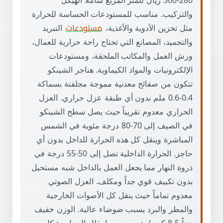
280-360 ريال للمتر المربع شاملاً الهيكل
والتركيب. مناسب للمستودعات الحساسة للحرارة
مثل تخزين الأدوية والأغذية،
مستودعات
التبريد
والتجميد، المصانع التي تحتاج راحة حرارية للعمال،
ورش العمل والمكاتب الملحقة، ومستودعات
الإلكترونيات والمواد الكيماوية. هناجر الشينكو
تتكون من صفائح معدنية مموجة مجلفنة بسماكة
0.4-0.6 ملم بدون أي طبقة عزل حراري. العزل
الحراري معدوم تقريباً حيث يصل سطح الشينكو
في الصيف إلى 70-80 درجة مئوية في الشمس
المباشرة وينقل كل هذه الحرارة للداخل بدون أي
حاجز. الحرارة الداخلية تصل إلى 50-55 درجة في
ذروة النهار مما يجعل العمل بالداخل شبه مستحيل
بدون تكييف قوي جداً ومكلف. العزل الصوتي
معدوم تماماً حيث ينقل كل الأصوات الخارجية
والمطر والبرد يسبب ضوضاء عالية. الوزن خفيف