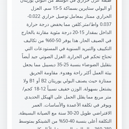
طبقة عزل حراري في الوسط من البولي يوريثان
أو البولي ستايرين بسماكة 5-15 سم. العزل
الحراري ممتاز بمعامل توصيل حراري 0.022-
0.037 واط/متر.كلفن مما يخفض درجة حرارة
الداخل بمقدار 15-20 درجة مئوية مقارنة بالخارج
في الصيف الحار. هذا يوفر 50-60% من تكاليف
التكييف والتبريد السنوية في المستودعات التي
تحتاج تحكم في الحرارة. العزل الصوتي جيد أيضاً
بتقليل الضوضاء بنسبة 25-35 ديسيبل مما يجعل
بيئة العمل أكثر راحة وهدوء. مقاومة الحريق
ممتازة حيث يصنف البولي يوريثان B2 أو B1 ولا
يشتعل بسهولة. الوزن خفيف نسبياً 12-18 كجم/
متر مربع مما يقلل الحمل على الهيكل الحديدي
ويوفر في تكلفة الأعمدة والأساسات. العمر
الافتراضي طويل 20-30 سنة مع الصيانة البسيطة.
التكلفة أعلى بنسبة 40-50% من الشينكو بمتوسط