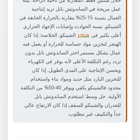
خلال سنتين فقط. المقارنة من ناحية الراحة: بيئة
عمل مريحة في الساندوتش بانل تزيد إنتاجية
العمال بنسبة 15-25% مقارنة بالحرارة الخانقة في
الشينكو. نسبة الحوادث وإصابات الإجهاد الحراري
أعلى بكثير في
هناجر
الشينكو. الخلاصة: إذا كان
الهنجر لتخزين مواد حساسة للحرارة أو يعمل فيه
عمال بشكل مستمر اختر الساندوتش بانل بدون
تردد رغم التكلفة الأعلى لأنه يوفر في الكهرباء
ويحسن الإنتاجية على المدى الطويل. إذا كان
للتخزين البارد مثل حديد ومواد بناء واستخدام
محدود فالشينكو يكفي ويوفر 40-50% من التكلفة
الأولية. حل وسط: استخدم الساندوتش بانل
للجدران والشينكو للسقف إذا كان الارتفاع عالي
جداً والتكييف غير مطلوب.